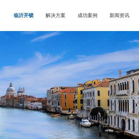
临沂开锁
解决方案
成功案例
新闻资讯