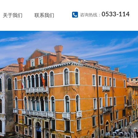
0533-114
关于我们
联系我们
咨询热线：