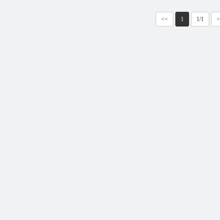
<<
1
1/1